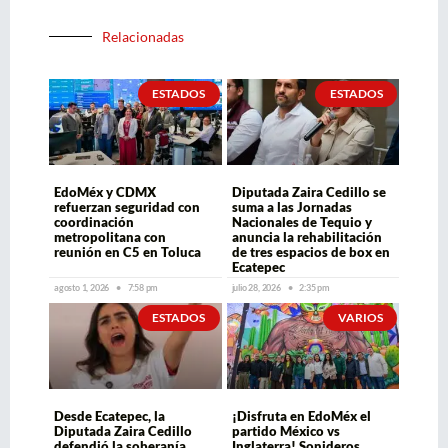
Relacionadas
ESTADOS
ESTADOS
EdoMéx y CDMX
Diputada Zaira Cedillo se
refuerzan seguridad con
suma a las Jornadas
coordinación
Nacionales de Tequio y
metropolitana con
anuncia la rehabilitación
reunión en C5 en Toluca
de tres espacios de box en
Ecatepec
agosto 1, 2026
7:58 pm
julio 28, 2026
2:35 pm
ESTADOS
VARIOS
Desde Ecatepec, la
¡Disfruta en EdoMéx el
Diputada Zaira Cedillo
partido México vs
defendió la soberanía
Inglaterra! Sonideros,