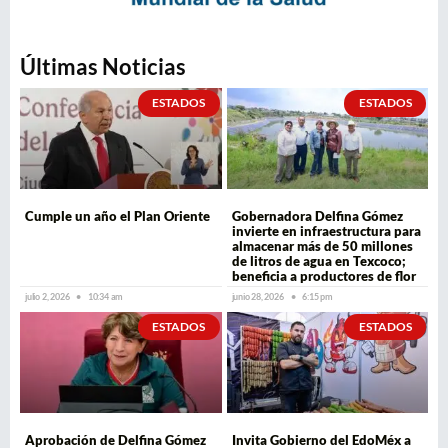
Últimas Noticias
ESTADOS
ESTADOS
Cumple un año el Plan Oriente
Gobernadora Delfina Gómez
invierte en infraestructura para
almacenar más de 50 millones
de litros de agua en Texcoco;
beneficia a productores de flor
julio 2, 2026
10:34 am
junio 28, 2026
6:15 pm
ESTADOS
ESTADOS
Aprobación de Delfina Gómez
Invita Gobierno del EdoMéx a