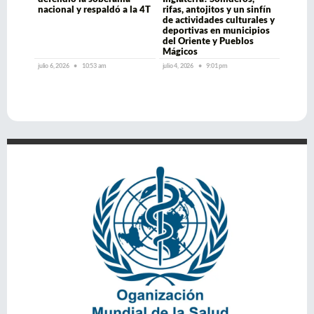
nacional y respaldó a la 4T
rifas, antojitos y un sinfín
de actividades culturales y
deportivas en municipios
del Oriente y Pueblos
Mágicos
julio 6, 2026
10:53 am
julio 4, 2026
9:01 pm