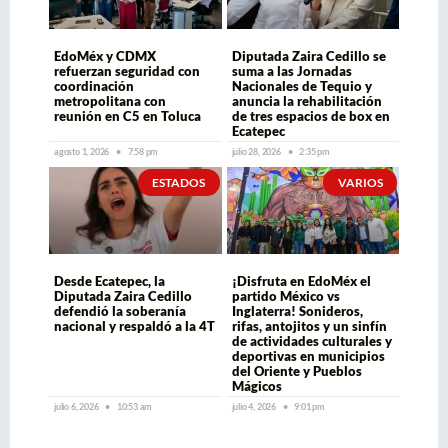
EdoMéx y CDMX
Diputada Zaira Cedillo se
refuerzan seguridad con
suma a las Jornadas
coordinación
Nacionales de Tequio y
metropolitana con
anuncia la rehabilitación
reunión en C5 en Toluca
de tres espacios de box en
Ecatepec
agosto 1, 2026
7:58 pm
julio 28, 2026
2:35 pm
ESTADOS
VARIOS
Desde Ecatepec, la
¡Disfruta en EdoMéx el
Diputada Zaira Cedillo
partido México vs
defendió la soberanía
Inglaterra! Sonideros,
nacional y respaldó a la 4T
rifas, antojitos y un sinfín
de actividades culturales y
deportivas en municipios
del Oriente y Pueblos
Mágicos
julio 6, 2026
10:53 am
julio 4, 2026
9:01 pm