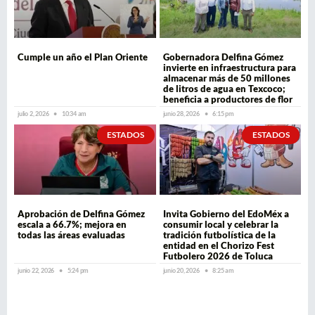
Cumple un año el Plan Oriente
Gobernadora Delfina Gómez
invierte en infraestructura para
almacenar más de 50 millones
de litros de agua en Texcoco;
beneficia a productores de flor
julio 2, 2026
10:34 am
junio 28, 2026
6:15 pm
ESTADOS
ESTADOS
Aprobación de Delfina Gómez
Invita Gobierno del EdoMéx a
escala a 66.7%; mejora en
consumir local y celebrar la
todas las áreas evaluadas
tradición futbolística de la
entidad en el Chorizo Fest
Futbolero 2026 de Toluca
junio 22, 2026
5:24 pm
junio 20, 2026
8:25 am