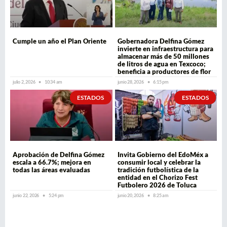
Cumple un año el Plan Oriente
Gobernadora Delfina Gómez
invierte en infraestructura para
almacenar más de 50 millones
de litros de agua en Texcoco;
beneficia a productores de flor
julio 2, 2026
10:34 am
junio 28, 2026
6:15 pm
ESTADOS
ESTADOS
Aprobación de Delfina Gómez
Invita Gobierno del EdoMéx a
escala a 66.7%; mejora en
consumir local y celebrar la
todas las áreas evaluadas
tradición futbolística de la
entidad en el Chorizo Fest
Futbolero 2026 de Toluca
junio 22, 2026
5:24 pm
junio 20, 2026
8:25 am