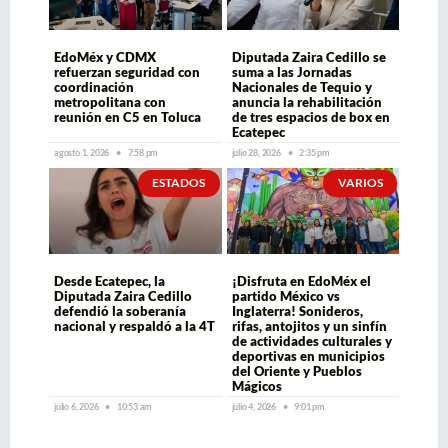
EdoMéx y CDMX
Diputada Zaira Cedillo se
refuerzan seguridad con
suma a las Jornadas
coordinación
Nacionales de Tequio y
metropolitana con
anuncia la rehabilitación
reunión en C5 en Toluca
de tres espacios de box en
Ecatepec
agosto 1, 2026
7:58 pm
julio 28, 2026
2:35 pm
ESTADOS
VARIOS
Desde Ecatepec, la
¡Disfruta en EdoMéx el
Diputada Zaira Cedillo
partido México vs
defendió la soberanía
Inglaterra! Sonideros,
nacional y respaldó a la 4T
rifas, antojitos y un sinfín
de actividades culturales y
deportivas en municipios
del Oriente y Pueblos
Mágicos
julio 6, 2026
10:53 am
julio 4, 2026
9:01 pm