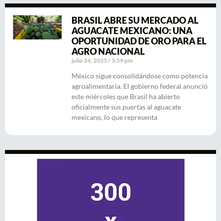
BRASIL ABRE SU MERCADO AL
AGUACATE MEXICANO: UNA
OPORTUNIDAD DE ORO PARA EL
AGRO NACIONAL
julio 24, 2025
3:59 pm
México sigue consolidándose como potencia
agroalimentaria. El gobierno federal anunció
este miércoles que Brasil ha abierto
oficialmente sus puertas al aguacate
mexicano, lo que representa