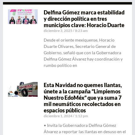
Delfina Gómez marca estabilidad
y dirección política en tres
municipios clave: Horacio Duarte
diciembre 3, 2025
8:23 am
Desde el oriente mexiquense, Horacio
Duarte Olivares, Secretario General de
Gobierno, señaló que con la Gobernadora
Delfina Gómez Álvarez hay coordinación y
rumbo político en
Esta Navidad no quemes llantas,
únete a la campaña “Limpiemos
Nuestro EdoMéx” que ya suma 7
mil neumáticos recolectados en
espacios públicos
diciembre 1, 2024
1:12 pm
• Invita la Gobernadora Delfina Gómez
Álvarez a reportar las llantas en desuso en el