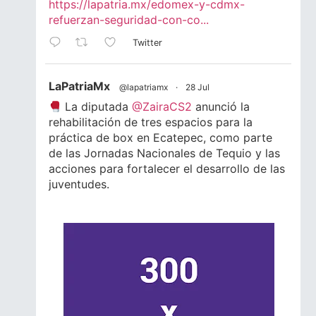
https://lapatria.mx/edomex-y-cdmx-
refuerzan-seguridad-con-co...
Twitter
LaPatriaMx
@lapatriamx
·
28 Jul
La diputada
@ZairaCS2
anunció la
rehabilitación de tres espacios para la
práctica de box en Ecatepec, como parte
de las Jornadas Nacionales de Tequio y las
acciones para fortalecer el desarrollo de las
juventudes.
Lee la nota completa.
#Ecatepec
#Edomex
#Juventud
#Box
1
1
Twitter
LaPatriaMx
@lapatriamx
·
24 Jul