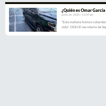
¿Quién es Omar García
junio 26, 2020
11:09 am
“Esta mañana fuimos cobardem
vida”: OGH El secretario de S