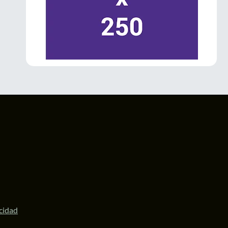
La Gobernadora
@delfinagomeza
inauguró el Festival Internacional de las
#Luciérnagas
2026 en
#Amecameca
.
El evento impulsa el turismo sustentable,
fortalece la economía local y posiciona al
Valle de los Volcanes como un destino
ecoturístico de talla internacional.
#Edomex
1
3
Twitter
LaPatriaMx
@lapatriamx
·
6 Jul
Desde Ecatepec, la diputada
@ZairaCS2
llamó a defender la soberanía nacional y
respaldó a la Presidenta
@Claudiashein
y a
la Gobernadora
@delfinagomeza
.
https://lapatria.mx/desde-ecatepec-la-
acidad
diputada-zaira-cedillo...