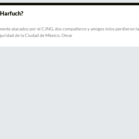
 Harfuch?
ente atacados por el CJNG, dos compañeros y amigos míos perdieron la
eguridad de la Ciudad de México, Omar