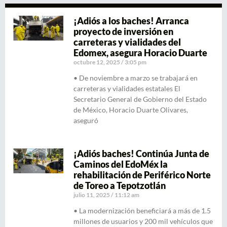
¡Adiós a los baches! Arranca
proyecto de inversión en
carreteras y vialidades del
Edomex, asegura Horacio Duarte
octubre 12, 2025
3:05 pm
• De noviembre a marzo se trabajará en
carreteras y vialidades estatales El
Secretario General de Gobierno del Estado
de México, Horacio Duarte Olivares,
aseguró
¡Adiós baches! Continúa Junta de
Caminos del EdoMéx la
rehabilitación de Periférico Norte
de Toreo a Tepotzotlán
julio 11, 2025
11:12 am
• La modernización beneficiará a más de 1.5
millones de usuarios y 200 mil vehículos que