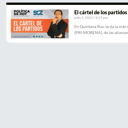
El cártel de los partidos
julio 5, 2021
9:27 pm
En Quintana Roo se da la más 
(PRI-MORENA), de las alianzas