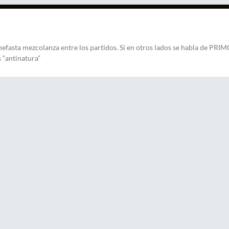
nefasta mezcolanza entre los partidos. Si en otros lados se habla de PRI
 “antinatura”