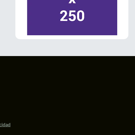
La Gobernadora
@delfinagomeza
inauguró el Festival Internacional de las
#Luciérnagas
2026 en
#Amecameca
.
El evento impulsa el turismo sustentable,
fortalece la economía local y posiciona al
Valle de los Volcanes como un destino
ecoturístico de talla internacional.
#Edomex
1
3
Twitter
LaPatriaMx
@lapatriamx
·
6 Jul
Desde Ecatepec, la diputada
@ZairaCS2
llamó a defender la soberanía nacional y
respaldó a la Presidenta
@Claudiashein
y a
la Gobernadora
@delfinagomeza
.
https://lapatria.mx/desde-ecatepec-la-
acidad
diputada-zaira-cedillo...