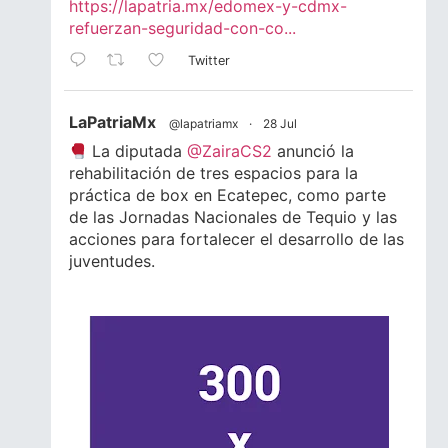
https://lapatria.mx/edomex-y-cdmx-
refuerzan-seguridad-con-co...
Twitter
LaPatriaMx
@lapatriamx
·
28 Jul
La diputada
@ZairaCS2
anunció la
rehabilitación de tres espacios para la
práctica de box en Ecatepec, como parte
de las Jornadas Nacionales de Tequio y las
acciones para fortalecer el desarrollo de las
juventudes.
Lee la nota completa.
#Ecatepec
#Edomex
#Juventud
#Box
1
1
Twitter
LaPatriaMx
@lapatriamx
·
24 Jul