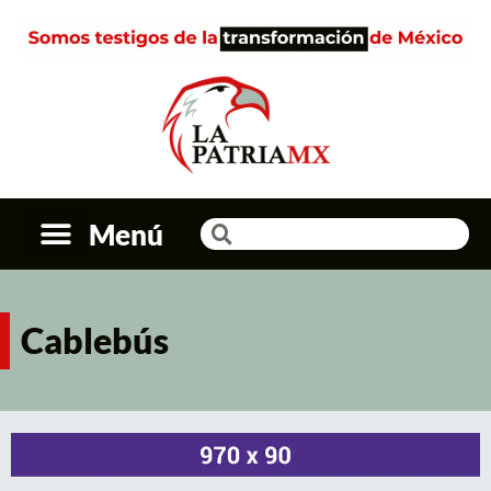
Menú
Cablebús