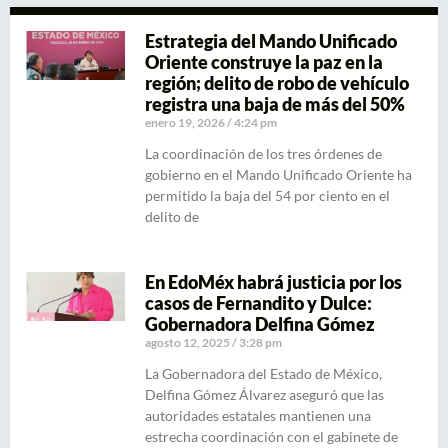
Estrategia del Mando Unificado
Oriente construye la paz en la
región; delito de robo de vehículo
registra una baja de más del 50%
enero 19, 2026
4:24 pm
La coordinación de los tres órdenes de
gobierno en el Mando Unificado Oriente ha
permitido la baja del 54 por ciento en el
delito de
En EdoMéx habrá justicia por los
casos de Fernandito y Dulce:
Gobernadora Delfina Gómez
agosto 12, 2025
3:28 pm
La Gobernadora del Estado de México,
Delfina Gómez Álvarez aseguró que las
autoridades estatales mantienen una
estrecha coordinación con el gabinete de