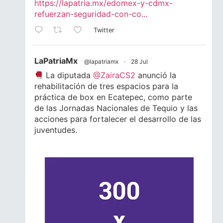
https://lapatria.mx/edomex-y-cdmx-
refuerzan-seguridad-con-co...
Twitter
LaPatriaMx
@lapatriamx
·
28 Jul
La diputada
@ZairaCS2
anunció la
rehabilitación de tres espacios para la
práctica de box en Ecatepec, como parte
de las Jornadas Nacionales de Tequio y las
acciones para fortalecer el desarrollo de las
juventudes.
Lee la nota completa.
#Ecatepec
#Edomex
#Juventud
#Box
1
1
Twitter
LaPatriaMx
@lapatriamx
·
24 Jul