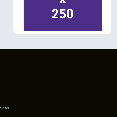
La Gobernadora
@delfinagomeza
inauguró el Festival Internacional de las
#Luciérnagas
2026 en
#Amecameca
.
El evento impulsa el turismo sustentable,
fortalece la economía local y posiciona al
Valle de los Volcanes como un destino
ecoturístico de talla internacional.
#Edomex
1
3
Twitter
LaPatriaMx
@lapatriamx
·
6 Jul
Desde Ecatepec, la diputada
@ZairaCS2
llamó a defender la soberanía nacional y
respaldó a la Presidenta
@Claudiashein
y a
la Gobernadora
@delfinagomeza
.
https://lapatria.mx/desde-ecatepec-la-
acidad
diputada-zaira-cedillo...