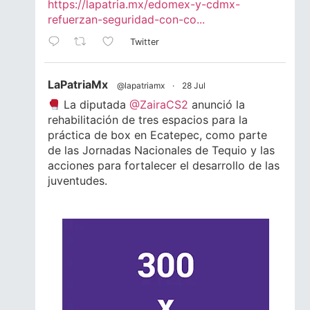
https://lapatria.mx/edomex-y-cdmx-
refuerzan-seguridad-con-co...
Twitter
LaPatriaMx
@lapatriamx
·
28 Jul
La diputada
@ZairaCS2
anunció la
rehabilitación de tres espacios para la
práctica de box en Ecatepec, como parte
de las Jornadas Nacionales de Tequio y las
acciones para fortalecer el desarrollo de las
juventudes.
Lee la nota completa.
#Ecatepec
#Edomex
#Juventud
#Box
1
1
Twitter
LaPatriaMx
@lapatriamx
·
24 Jul