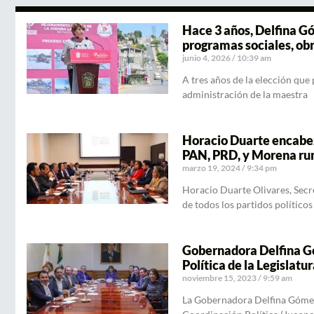
Hace 3 años, Delfina G
programas sociales, obr
junio 4, 2026
10:39 am
A tres años de la elección que 
administración de la maestra
Horacio Duarte encabez
PAN, PRD, y Morena rumb
marzo 19, 2024
9:34 pm
Horacio Duarte Olivares, Secr
de todos los partidos políticos
Gobernadora Delfina Gó
Política de la Legislat
noviembre 15, 2023
9:59 am
La Gobernadora Delfina Gómez 