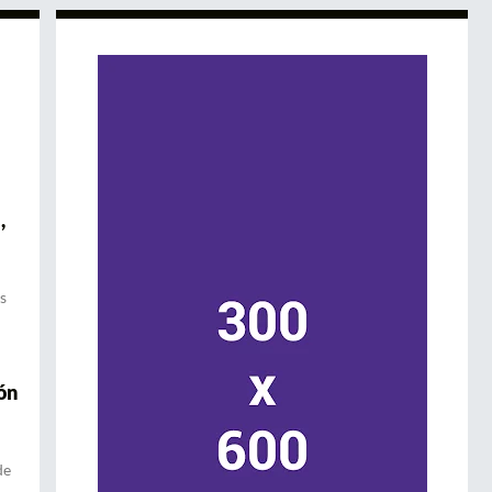
,
s
ón
de