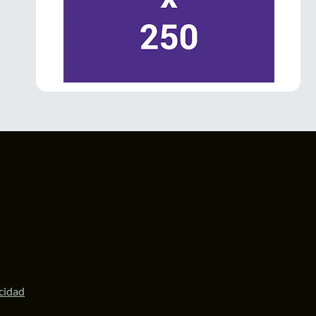
La Gobernadora
@delfinagomeza
inauguró el Festival Internacional de las
#Luciérnagas
2026 en
#Amecameca
.
El evento impulsa el turismo sustentable,
fortalece la economía local y posiciona al
Valle de los Volcanes como un destino
ecoturístico de talla internacional.
#Edomex
1
3
Twitter
LaPatriaMx
@lapatriamx
·
6 Jul
Desde Ecatepec, la diputada
@ZairaCS2
llamó a defender la soberanía nacional y
respaldó a la Presidenta
@Claudiashein
y a
la Gobernadora
@delfinagomeza
.
https://lapatria.mx/desde-ecatepec-la-
acidad
diputada-zaira-cedillo...