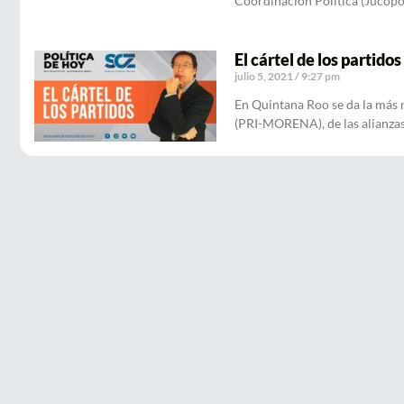
Coordinación Política (Jucopo
El cártel de los partidos
julio 5, 2021
9:27 pm
En Quintana Roo se da la más 
(PRI-MORENA), de las alianzas