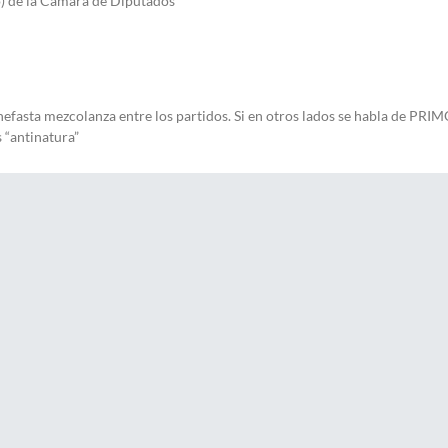
) de la Cámara de Diputados
nefasta mezcolanza entre los partidos. Si en otros lados se habla de PRI
 “antinatura”