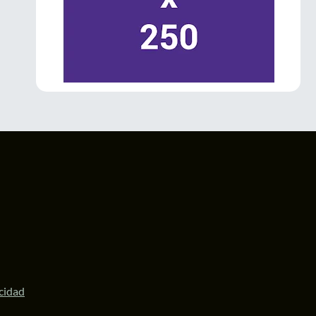
La Gobernadora
@delfinagomeza
inauguró el Festival Internacional de las
#Luciérnagas
2026 en
#Amecameca
.
El evento impulsa el turismo sustentable,
fortalece la economía local y posiciona al
Valle de los Volcanes como un destino
ecoturístico de talla internacional.
#Edomex
1
3
Twitter
LaPatriaMx
@lapatriamx
·
6 Jul
Desde Ecatepec, la diputada
@ZairaCS2
llamó a defender la soberanía nacional y
respaldó a la Presidenta
@Claudiashein
y a
la Gobernadora
@delfinagomeza
.
https://lapatria.mx/desde-ecatepec-la-
acidad
diputada-zaira-cedillo...