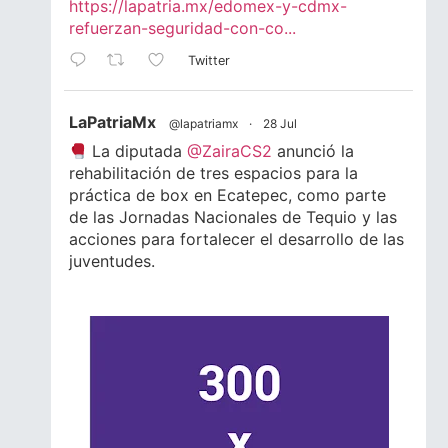
https://lapatria.mx/edomex-y-cdmx-
refuerzan-seguridad-con-co...
Twitter
LaPatriaMx
@lapatriamx
·
28 Jul
La diputada
@ZairaCS2
anunció la
rehabilitación de tres espacios para la
práctica de box en Ecatepec, como parte
de las Jornadas Nacionales de Tequio y las
acciones para fortalecer el desarrollo de las
juventudes.
Lee la nota completa.
#Ecatepec
#Edomex
#Juventud
#Box
1
1
Twitter
LaPatriaMx
@lapatriamx
·
24 Jul