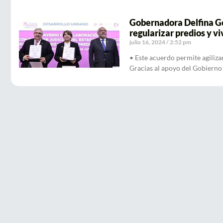
Gobernadora Delfina Gó
regularizar predios y v
julio 16, 2024
2:52 pm
• Este acuerdo permite agiliza
Gracias al apoyo del Gobierno