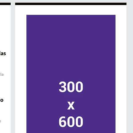
las
la
co
e