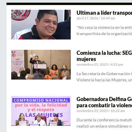
Ultiman a líder transpo
abril 17, 2026
10:49 am
*No cesa la violencia en la en
transportista de la organizac
Comienza la lucha: SEGO
mujeres
noviembre 25, 2025
4:52 pm
La Secretaría de Gobernación i
Violencia hacia las Mujeres, 
Gobernadora Delfina G
para combatir la violen
noviembre 25, 2025
10:22 am
Durante la conferencia matuti
realizó un enlace simultáneo c