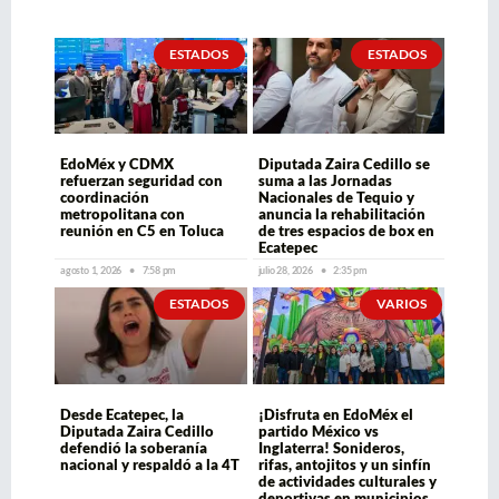
ESTADOS
ESTADOS
EdoMéx y CDMX
Diputada Zaira Cedillo se
refuerzan seguridad con
suma a las Jornadas
coordinación
Nacionales de Tequio y
metropolitana con
anuncia la rehabilitación
reunión en C5 en Toluca
de tres espacios de box en
Ecatepec
agosto 1, 2026
7:58 pm
julio 28, 2026
2:35 pm
ESTADOS
VARIOS
Desde Ecatepec, la
¡Disfruta en EdoMéx el
Diputada Zaira Cedillo
partido México vs
defendió la soberanía
Inglaterra! Sonideros,
nacional y respaldó a la 4T
rifas, antojitos y un sinfín
de actividades culturales y
deportivas en municipios