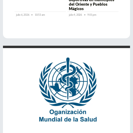
del Oriente y Pueblos
Mágicos
julio 6, 2026
10:53 am
julio 4, 2026
9:01 pm