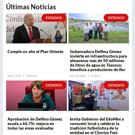
Últimas Noticias
ESTADOS
ESTADOS
Cumple un año el Plan Oriente
Gobernadora Delfina Gómez
invierte en infraestructura para
almacenar más de 50 millones
de litros de agua en Texcoco;
beneficia a productores de flor
julio 2, 2026
10:34 am
junio 28, 2026
6:15 pm
ESTADOS
ESTADOS
Aprobación de Delfina Gómez
Invita Gobierno del EdoMéx a
escala a 66.7%; mejora en
consumir local y celebrar la
todas las áreas evaluadas
tradición futbolística de la
entidad en el Chorizo Fest