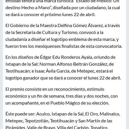
entidad tendrá una marca turística “Estado de México: Un
destino Hecho a Mano”, diseñada por un ciudadano, la cual
se dará a conocer el próximo lunes 22 de abril.
El Gobierno de la Maestra Delfina Gómez Álvarez, a través
de la Secretaría de Cultura y Turismo, convocó a la
ciudadanía a diseñar el logotipo emblema de esta marca, y
fueron tres los mexiquenses finalistas de esta convocatoria.
En los diseños de Édgar Edu Ronderos Ayala, oriundo de
Ixtapan de la Sal; Norman Alfonso Beltrán González, de
Teotihuacán; e Isaac Ávila García, de Metepec, estará el
logotipo ganador que se dará a conocer el lunes 22 de abril.
El premio consiste en un reconocimiento, estímulo
económico y un fin de semana, tres días y dos noches, con
un acompañante, en el Pueblo Mágico de su elección.
Éste puede ser: Aculco, Ixtapan de la Sal, El Oro, Malinalco,
Metepec, Tepotzotlán, Teotihuacán y San Martín de las
Pirámides, Valle de Bravo, Villa del Carbón, Tonatico,