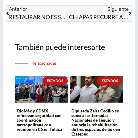
Anterior
Siguiente
RESTAURAR NO ES SOLO REFORESTAR: EDOMÉX IMPULSA RECUPERACIÓN INTEGRAL DE ECOSISTEMAS
CHIAPAS RECURRE A ROBOTS Y DRONES PARA ENFRENTAR AL CRIMEN ORGANIZADO
También puede interesarte
Relacionadas
ESTADOS
ESTADOS
EdoMéx y CDMX
Diputada Zaira Cedillo se
refuerzan seguridad con
suma a las Jornadas
coordinación
Nacionales de Tequio y
metropolitana con
anuncia la rehabilitación
reunión en C5 en Toluca
de tres espacios de box en
Ecatepec