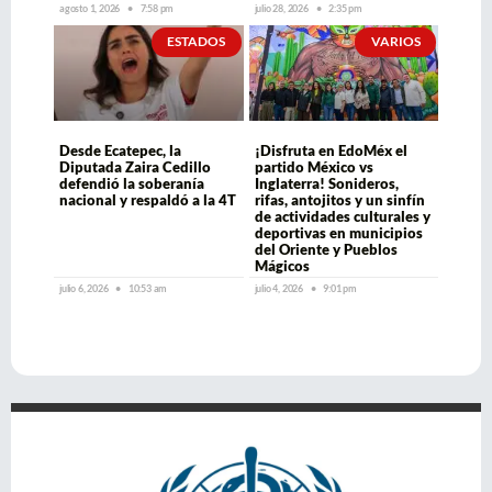
agosto 1, 2026
7:58 pm
julio 28, 2026
2:35 pm
ESTADOS
VARIOS
Desde Ecatepec, la
¡Disfruta en EdoMéx el
Diputada Zaira Cedillo
partido México vs
defendió la soberanía
Inglaterra! Sonideros,
nacional y respaldó a la 4T
rifas, antojitos y un sinfín
de actividades culturales y
deportivas en municipios
del Oriente y Pueblos
Mágicos
julio 6, 2026
10:53 am
julio 4, 2026
9:01 pm