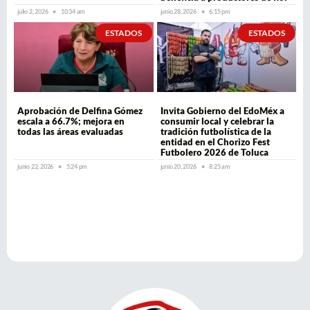
julio 2, 2026
10:34 am
junio 28, 2026
6:15 pm
ESTADOS
ESTADOS
Aprobación de Delfina Gómez
Invita Gobierno del EdoMéx a
escala a 66.7%; mejora en
consumir local y celebrar la
todas las áreas evaluadas
tradición futbolística de la
entidad en el Chorizo Fest
Futbolero 2026 de Toluca
junio 22, 2026
5:24 pm
junio 20, 2026
8:25 am