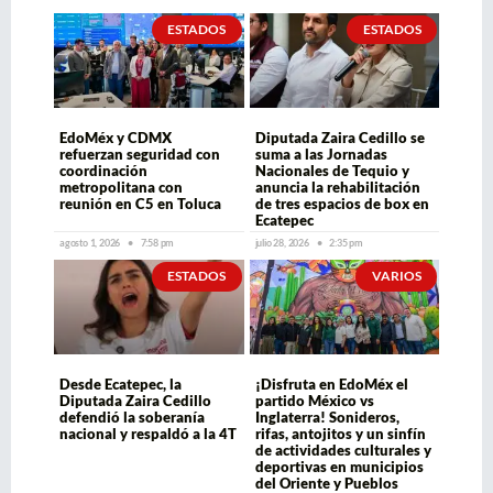
ESTADOS
ESTADOS
EdoMéx y CDMX
Diputada Zaira Cedillo se
refuerzan seguridad con
suma a las Jornadas
coordinación
Nacionales de Tequio y
metropolitana con
anuncia la rehabilitación
reunión en C5 en Toluca
de tres espacios de box en
Ecatepec
agosto 1, 2026
7:58 pm
julio 28, 2026
2:35 pm
ESTADOS
VARIOS
Desde Ecatepec, la
¡Disfruta en EdoMéx el
Diputada Zaira Cedillo
partido México vs
defendió la soberanía
Inglaterra! Sonideros,
nacional y respaldó a la 4T
rifas, antojitos y un sinfín
de actividades culturales y
deportivas en municipios
del Oriente y Pueblos