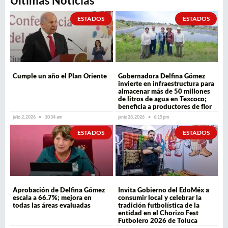
Últimas Noticias
ESTADOS
ESTADOS
Cumple un año el Plan Oriente
Gobernadora Delfina Gómez
invierte en infraestructura para
almacenar más de 50 millones
de litros de agua en Texcoco;
beneficia a productores de flor
julio 2, 2026
10:34 am
junio 28, 2026
6:15 pm
ESTADOS
ESTADOS
Aprobación de Delfina Gómez
Invita Gobierno del EdoMéx a
escala a 66.7%; mejora en
consumir local y celebrar la
todas las áreas evaluadas
tradición futbolística de la
entidad en el Chorizo Fest
Futbolero 2026 de Toluca