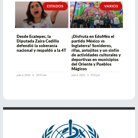
ESTADOS
VARIOS
Desde Ecatepec, la
¡Disfruta en EdoMéx el
Diputada Zaira Cedillo
partido México vs
defendió la soberanía
Inglaterra! Sonideros,
nacional y respaldó a la 4T
rifas, antojitos y un sinfín
de actividades culturales y
deportivas en municipios
del Oriente y Pueblos
Mágicos
julio 6, 2026
10:53 am
julio 4, 2026
9:01 pm