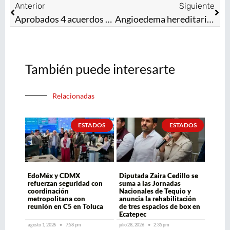
Anterior
Siguiente
Aprobados 4 acuerdos para levantar medidas de contención COVID-19: CSG
Angioedema hereditario una enfermedad rara potencialmente mortal
También puede interesarte
Relacionadas
ESTADOS
ESTADOS
EdoMéx y CDMX
Diputada Zaira Cedillo se
refuerzan seguridad con
suma a las Jornadas
coordinación
Nacionales de Tequio y
metropolitana con
anuncia la rehabilitación
reunión en C5 en Toluca
de tres espacios de box en
Ecatepec
agosto 1, 2026
7:58 pm
julio 28, 2026
2:35 pm