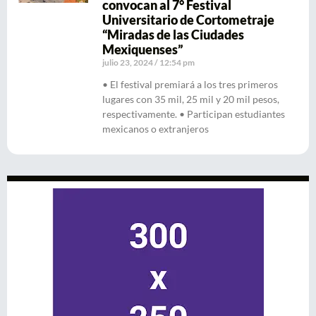
convocan al 7° Festival
Universitario de Cortometraje
“Miradas de las Ciudades
Mexiquenses”
julio 23, 2024
12:54 pm
• El festival premiará a los tres primeros
lugares con 35 mil, 25 mil y 20 mil pesos,
respectivamente. • Participan estudiantes
mexicanos o extranjeros