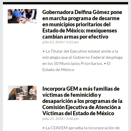
Gobernadora Delfina Gómez pone
en marcha programa de desarme
en municipios prioritarios del
Estado de México; mexiquenses
cambian armas por efectivo
julio 23, 2024
3:15 pm
• La Titular del Ejecutivo estatal asiste a la
estrategia que el Gobierno Federal despliega
en los 50 Municipios Prioritarios. • El
Estado de México
Incorpora GEM a más familias de
víctimas de feminicidio y
desaparición a los programas de la
Comisión Ejecutiva de Atención a
Víctimas del Estado de México
julio 23, 2024
2:48 pm
• La CEAVEM aprueba la incorporación de