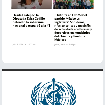
Desde Ecatepec, la
¡Disfruta en EdoMéx el
Diputada Zaira Cedillo
partido México vs
defendió la soberanía
Inglaterra! Sonideros,
nacional y respaldó a la 4T
rifas, antojitos y un sinfín
de actividades culturales y
deportivas en municipios
del Oriente y Pueblos
Mágicos
julio 6, 2026
10:53 am
julio 4, 2026
9:01 pm