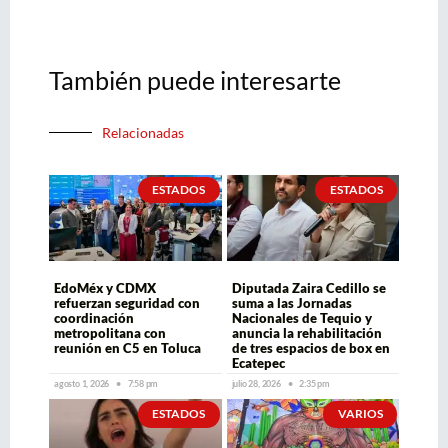
También puede interesarte
Relacionadas
ESTADOS
ESTADOS
EdoMéx y CDMX
Diputada Zaira Cedillo se
refuerzan seguridad con
suma a las Jornadas
coordinación
Nacionales de Tequio y
metropolitana con
anuncia la rehabilitación
reunión en C5 en Toluca
de tres espacios de box en
Ecatepec
agosto 1, 2026
7:58 pm
julio 28, 2026
2:35 pm
ESTADOS
VARIOS