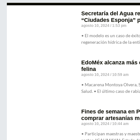
Secretaría del Agua r
“Ciudades Esponja” pa
agosto 10, 2024
1:53 pm
• El modelo es un caso de éxi
regeneración hídrica de la en
EdoMéx alcanza más de
felina
agosto 10, 2024
10:59 am
• Macarena Montoya Olvera, Se
Salud. • El último caso de rab
Fines de semana en P
comprar artesanías 
agosto 10, 2024
10:44 am
• Participan maestras y maest