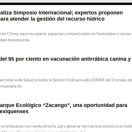
ealiza Simposio Internacional; expertos proponen
ra atender la gestión del recurso hídrico
to en China, para recuperar espacios contaminados en humedales y zonas
tidad mexiquense.
l 95 por ciento en vacunación antirrábica canina y
cretaría de Salud preside la Sesión Ordinaria del LXXXIX del Consejo d
ia humana en
arque Ecológico “Zacango”, una oportunidad para
mexiquenses
ros artesanos con venta directa, para generar derrama económica en este