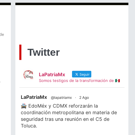
 de
Twitter
LaPatriaMx
Seguir
Somos testigos de la transformación de 🇲🇽
e
LaPatriaMx
@lapatriamx
·
2 Ago
🚔 EdoMéx y CDMX reforzarán la
coordinación metropolitana en materia de
seguridad tras una reunión en el C5 de
Toluca.