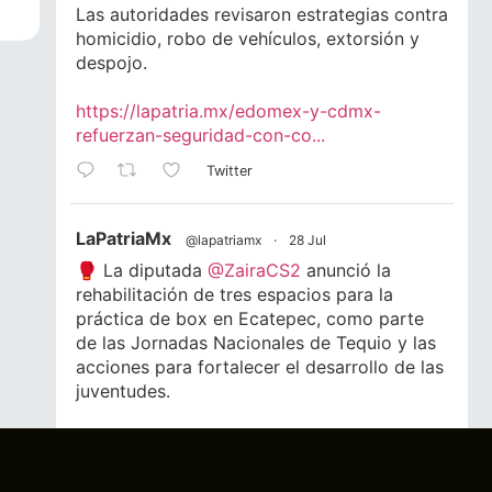
Las autoridades revisaron estrategias contra
homicidio, robo de vehículos, extorsión y
despojo.
https://lapatria.mx/edomex-y-cdmx-
refuerzan-seguridad-con-co...
Twitter
LaPatriaMx
@lapatriamx
·
28 Jul
🥊 La diputada
@ZairaCS2
anunció la
rehabilitación de tres espacios para la
práctica de box en Ecatepec, como parte
de las Jornadas Nacionales de Tequio y las
acciones para fortalecer el desarrollo de las
juventudes.
📲 Lee la nota completa.
#Ecatepec
#Edomex
#Juventud
#Box