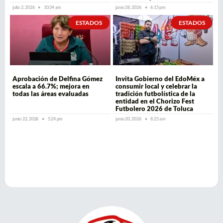
julio 2, 2026
10:34 am
junio 28, 2026
6:15 pm
ESTADOS
ESTADOS
Aprobación de Delfina Gómez
Invita Gobierno del EdoMéx a
escala a 66.7%; mejora en
consumir local y celebrar la
todas las áreas evaluadas
tradición futbolística de la
entidad en el Chorizo Fest
Futbolero 2026 de Toluca
junio 22, 2026
5:24 pm
junio 20, 2026
8:25 am