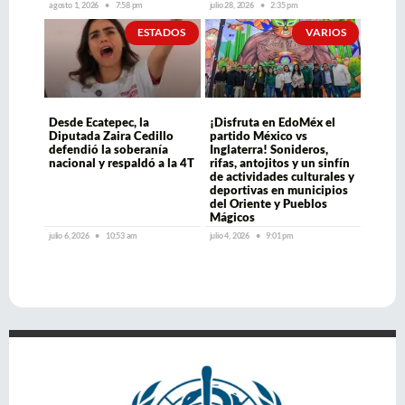
agosto 1, 2026
7:58 pm
julio 28, 2026
2:35 pm
ESTADOS
VARIOS
Desde Ecatepec, la
¡Disfruta en EdoMéx el
Diputada Zaira Cedillo
partido México vs
defendió la soberanía
Inglaterra! Sonideros,
nacional y respaldó a la 4T
rifas, antojitos y un sinfín
de actividades culturales y
deportivas en municipios
del Oriente y Pueblos
Mágicos
julio 6, 2026
10:53 am
julio 4, 2026
9:01 pm