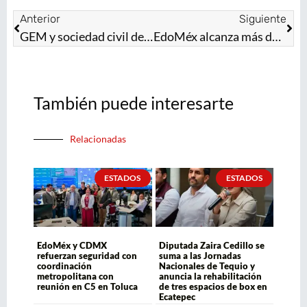
Anterior
Siguiente
GEM y sociedad civil devuelven sonrisas a niñas y niños mexiquenses durante Primera Jornada Quirúrgica de Corrección de Labio y Paladar Hendido
EdoMéx alcanza más del 95 por ciento en vacunación antirrábica canina y felina
También puede interesarte
Relacionadas
ESTADOS
ESTADOS
EdoMéx y CDMX
Diputada Zaira Cedillo se
refuerzan seguridad con
suma a las Jornadas
coordinación
Nacionales de Tequio y
metropolitana con
anuncia la rehabilitación
reunión en C5 en Toluca
de tres espacios de box en
Ecatepec