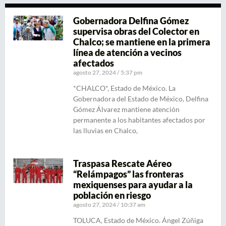
Gobernadora Delfina Gómez
supervisa obras del Colector en
Chalco; se mantiene en la primera
línea de atención a vecinos
afectados
agosto 27, 2024
5:37 pm
*CHALCO*, Estado de México. La
Gobernadora del Estado de México, Delfina
Gómez Álvarez mantiene atención
permanente a los habitantes afectados por
las lluvias en Chalco,
Traspasa Rescate Aéreo
“Relámpagos” las fronteras
mexiquenses para ayudar a la
población en riesgo
agosto 27, 2024
10:37 am
TOLUCA, Estado de México. Ángel Zúñiga