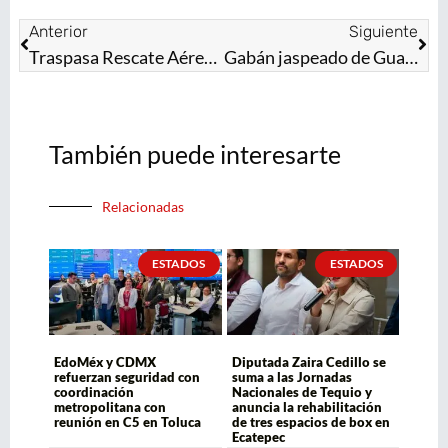
Anterior
Siguiente
Traspasa Rescate Aéreo “Relámpagos” las fronteras mexiquenses para ayudar a la población en riesgo
Gabán jaspeado de Gualupita da identidad al EdoMéx
También puede interesarte
Relacionadas
ESTADOS
ESTADOS
EdoMéx y CDMX
Diputada Zaira Cedillo se
refuerzan seguridad con
suma a las Jornadas
coordinación
Nacionales de Tequio y
metropolitana con
anuncia la rehabilitación
reunión en C5 en Toluca
de tres espacios de box en
Ecatepec