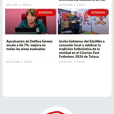
julio 2, 2026
10:34 am
junio 28, 2026
6:15 pm
ESTADOS
ESTADOS
Aprobación de Delfina Gómez
Invita Gobierno del EdoMéx a
escala a 66.7%; mejora en
consumir local y celebrar la
todas las áreas evaluadas
tradición futbolística de la
entidad en el Chorizo Fest
Futbolero 2026 de Toluca
junio 22, 2026
5:24 pm
junio 20, 2026
8:25 am