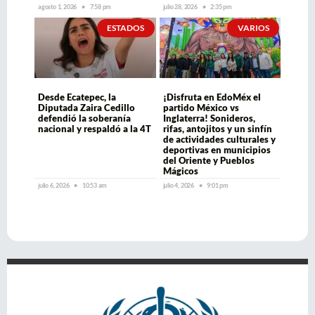
agosto 1, 2026
7:58 pm
julio 28, 2026
2:35 pm
ESTADOS
VARIOS
Desde Ecatepec, la
¡Disfruta en EdoMéx el
Diputada Zaira Cedillo
partido México vs
defendió la soberanía
Inglaterra! Sonideros,
nacional y respaldó a la 4T
rifas, antojitos y un sinfín
de actividades culturales y
deportivas en municipios
del Oriente y Pueblos
Mágicos
julio 6, 2026
10:53 am
julio 4, 2026
9:01 pm