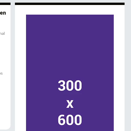
cen
nal
os