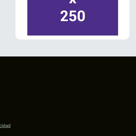
La Gobernadora
@delfinagomeza
inauguró el Festival Internacional de las
#Luciérnagas
2026 en
#Amecameca
.
El evento impulsa el turismo sustentable,
fortalece la economía local y posiciona al
Valle de los Volcanes como un destino
ecoturístico de talla internacional.
#Edomex
1
3
Twitter
LaPatriaMx
@lapatriamx
·
6 Jul
Desde Ecatepec, la diputada
@ZairaCS2
llamó a defender la soberanía nacional y
respaldó a la Presidenta
@Claudiashein
y a
la Gobernadora
@delfinagomeza
.
https://lapatria.mx/desde-ecatepec-la-
acidad
diputada-zaira-cedillo...