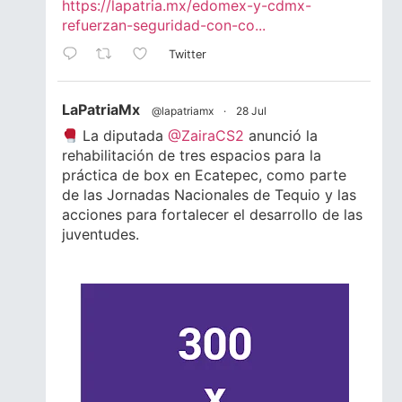
https://lapatria.mx/edomex-y-cdmx-
refuerzan-seguridad-con-co...
Twitter
LaPatriaMx
@lapatriamx
·
28 Jul
La diputada
@ZairaCS2
anunció la
rehabilitación de tres espacios para la
práctica de box en Ecatepec, como parte
de las Jornadas Nacionales de Tequio y las
acciones para fortalecer el desarrollo de las
juventudes.
Lee la nota completa.
#Ecatepec
#Edomex
#Juventud
#Box
1
1
Twitter
LaPatriaMx
@lapatriamx
·
24 Jul