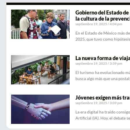
Gobierno del Estado de
la cultura de la preven
septiembre 19, 2025
4:04 pm
En el Estado de México más de
2025, que tuvo como hipótesi
La nueva forma de viaja
septiembre 19, 2025
3:39 pm
El turismo ha evolucionado más
busca algo más que una postal
Jóvenes exigen más tran
septiembre 19, 2025
3:09 pm
La era digital ha traído consig
Artificial (IA). Hoy, el debate s