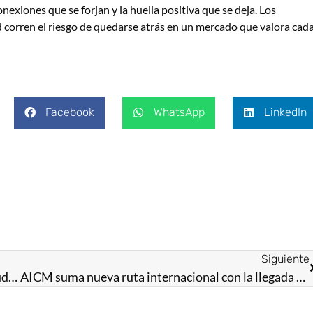
nexiones que se forjan y la huella positiva que se deja. Los
 corren el riesgo de quedarse atrás en un mercado que valora cad
Facebook
WhatsApp
LinkedIn
Siguiente
Endurecen política migratoria: podrían revocar ciudadanía estadounidense
AICM suma nueva ruta internacional con la llegada de Flair Airlines desde Vancouver