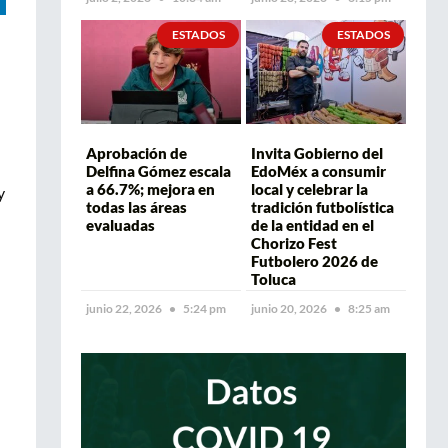
ESTADOS
ESTADOS
Aprobación de
Invita Gobierno del
Delfina Gómez escala
EdoMéx a consumir
a 66.7%; mejora en
local y celebrar la
y
todas las áreas
tradición futbolística
evaluadas
de la entidad en el
Chorizo Fest
Futbolero 2026 de
Toluca
junio 22, 2026
5:24 pm
junio 20, 2026
8:25 am