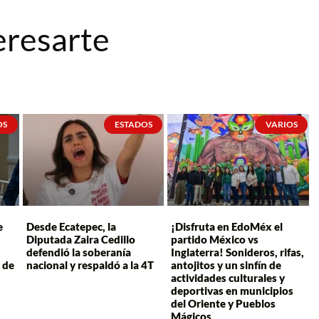
eresarte
OS
ESTADOS
VARIOS
e
Desde Ecatepec, la
¡Disfruta en EdoMéx el
Diputada Zaira Cedillo
partido México vs
defendió la soberanía
Inglaterra! Sonideros, rifas,
 de
nacional y respaldó a la 4T
antojitos y un sinfín de
actividades culturales y
deportivas en municipios
del Oriente y Pueblos
Mágicos