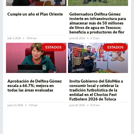
Cumple un año el Plan Oriente
Gobernadora Delfina Gómez
invierte en infraestructura para
almacenar más de 50 millones
de litros de agua en Texcoco;
beneficia a productores de flor
julio 2, 2026
10:34 am
junio 28, 2026
6:15 pm
ESTADOS
ESTADOS
Aprobación de Delfina Gómez
Invita Gobierno del EdoMéx a
escala a 66.7%; mejora en
consumir local y celebrar la
todas las áreas evaluadas
tradición futbolística de la
entidad en el Chorizo Fest
Futbolero 2026 de Toluca
junio 22, 2026
5:24 pm
junio 20, 2026
8:25 am