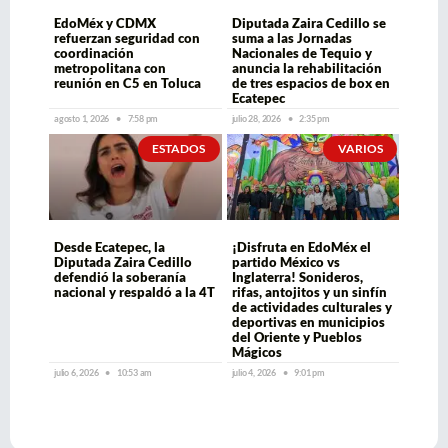
EdoMéx y CDMX
Diputada Zaira Cedillo se
refuerzan seguridad con
suma a las Jornadas
coordinación
Nacionales de Tequio y
metropolitana con
anuncia la rehabilitación
reunión en C5 en Toluca
de tres espacios de box en
Ecatepec
agosto 1, 2026
7:58 pm
julio 28, 2026
2:35 pm
ESTADOS
VARIOS
Desde Ecatepec, la
¡Disfruta en EdoMéx el
Diputada Zaira Cedillo
partido México vs
defendió la soberanía
Inglaterra! Sonideros,
nacional y respaldó a la 4T
rifas, antojitos y un sinfín
de actividades culturales y
deportivas en municipios
del Oriente y Pueblos
Mágicos
julio 6, 2026
10:53 am
julio 4, 2026
9:01 pm