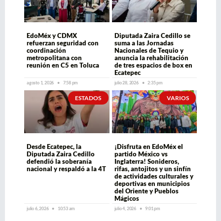
EdoMéx y CDMX
Diputada Zaira Cedillo se
refuerzan seguridad con
suma a las Jornadas
coordinación
Nacionales de Tequio y
metropolitana con
anuncia la rehabilitación
reunión en C5 en Toluca
de tres espacios de box en
Ecatepec
agosto 1, 2026
7:58 pm
julio 28, 2026
2:35 pm
ESTADOS
VARIOS
Desde Ecatepec, la
¡Disfruta en EdoMéx el
Diputada Zaira Cedillo
partido México vs
defendió la soberanía
Inglaterra! Sonideros,
nacional y respaldó a la 4T
rifas, antojitos y un sinfín
de actividades culturales y
deportivas en municipios
del Oriente y Pueblos
Mágicos
julio 6, 2026
10:53 am
julio 4, 2026
9:01 pm