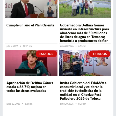
Cumple un año el Plan Oriente
Gobernadora Delfina Gómez
invierte en infraestructura para
almacenar más de 50 millones
de litros de agua en Texcoco;
beneficia a productores de flor
julio 2, 2026
10:34 am
junio 28, 2026
6:15 pm
ESTADOS
ESTADOS
Aprobación de Delfina Gómez
Invita Gobierno del EdoMéx a
escala a 66.7%; mejora en
consumir local y celebrar la
todas las áreas evaluadas
tradición futbolística de la
entidad en el Chorizo Fest
Futbolero 2026 de Toluca
junio 22, 2026
5:24 pm
junio 20, 2026
8:25 am