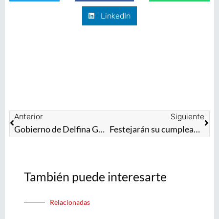
LinkedIn
Anterior
Siguiente
Gobierno de Delfina Gómez subsidia obras hidroagrícolas por 33 millones de pesos a favor de 9 mil productores del campo mexiquense
Festejarán su cumpleaños 2 mil 464 mexiquenses nacidos en año bisiesto
También puede interesarte
Relacionadas