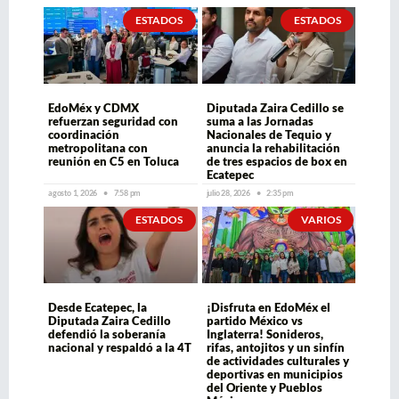
ESTADOS
ESTADOS
EdoMéx y CDMX
Diputada Zaira Cedillo se
refuerzan seguridad con
suma a las Jornadas
coordinación
Nacionales de Tequio y
metropolitana con
anuncia la rehabilitación
reunión en C5 en Toluca
de tres espacios de box en
Ecatepec
agosto 1, 2026
7:58 pm
julio 28, 2026
2:35 pm
ESTADOS
VARIOS
Desde Ecatepec, la
¡Disfruta en EdoMéx el
Diputada Zaira Cedillo
partido México vs
defendió la soberanía
Inglaterra! Sonideros,
nacional y respaldó a la 4T
rifas, antojitos y un sinfín
de actividades culturales y
deportivas en municipios
del Oriente y Pueblos