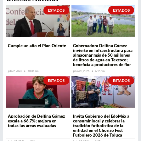
ESTADOS
ESTADOS
Cumple un año el Plan Oriente
Gobernadora Delfina Gómez
invierte en infraestructura para
almacenar más de 50 millones
de litros de agua en Texcoco;
beneficia a productores de flor
julio 2, 2026
10:34 am
junio 28, 2026
6:15 pm
ESTADOS
ESTADOS
Aprobación de Delfina Gómez
Invita Gobierno del EdoMéx a
escala a 66.7%; mejora en
consumir local y celebrar la
todas las áreas evaluadas
tradición futbolística de la
entidad en el Chorizo Fest
Futbolero 2026 de Toluca