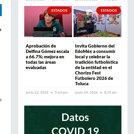
ESTADOS
ESTADOS
o
Aprobación de
Invita Gobierno del
Delfina Gómez escala
EdoMéx a consumir
a 66.7%; mejora en
local y celebrar la
todas las áreas
tradición futbolística
evaluadas
de la entidad en el
Chorizo Fest
Futbolero 2026 de
Toluca
junio 22, 2026
5:24 pm
junio 20, 2026
8:25 am
n