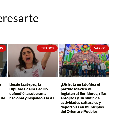
eresarte
OS
ESTADOS
VARIOS
e
Desde Ecatepec, la
¡Disfruta en EdoMéx el
Diputada Zaira Cedillo
partido México vs
defendió la soberanía
Inglaterra! Sonideros, rifas,
 de
nacional y respaldó a la 4T
antojitos y un sinfín de
actividades culturales y
deportivas en municipios
del Oriente y Pueblos