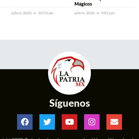
Mágicos
julio 6, 2026
10:53 am
julio 4, 2026
9:01 pm
Síguenos