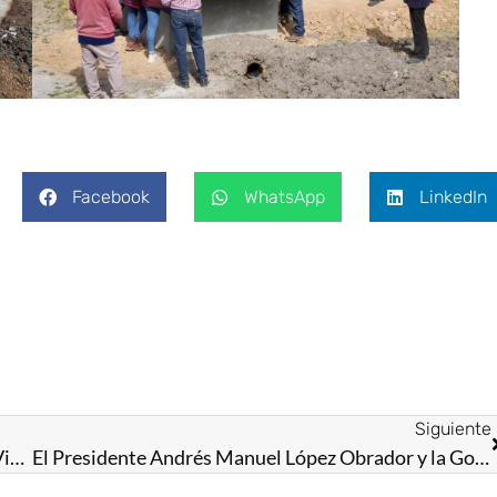
Facebook
WhatsApp
LinkedIn
Siguiente
Inaugura Gobernadora Delfina Gómez Centro de Videovigilancia en Temoaya; “es muestra de la determinación para promover la seguridad en la entidad”
El Presidente Andrés Manuel López Obrador y la Gobernadora Delfina Gómez Álvarez supervisan segundo tramo del Tren Interurbano “El Insurgente”