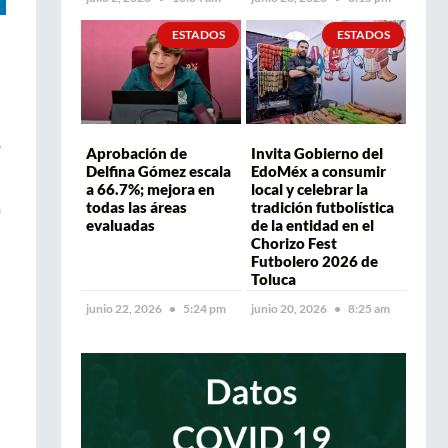
ESTADOS
ESTADOS
o
Aprobación de
Invita Gobierno del
Delfina Gómez escala
EdoMéx a consumir
a 66.7%; mejora en
local y celebrar la
a
todas las áreas
tradición futbolística
evaluadas
de la entidad en el
Chorizo Fest
Futbolero 2026 de
Toluca
junio 22, 2026
5:24 pm
junio 20, 2026
8:25 am