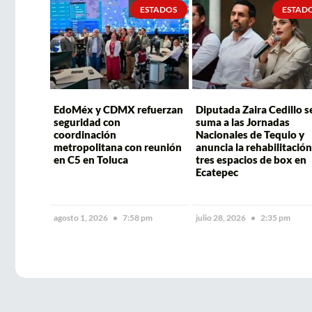
ESTADOS
ESTAD
EdoMéx y CDMX refuerzan
Diputada Zaira Cedillo s
seguridad con
suma a las Jornadas
coordinación
Nacionales de Tequio y
metropolitana con reunión
anuncia la rehabilitación
en C5 en Toluca
tres espacios de box en
Ecatepec
agosto 1, 2026
7:58 pm
julio 28, 2026
2:35 pm