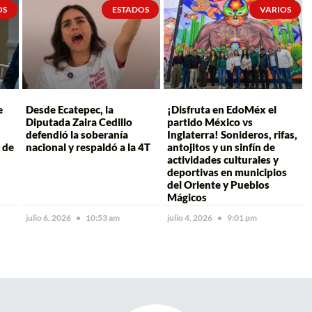
OS
ESTADOS
VARIOS
e
Desde Ecatepec, la
¡Disfruta en EdoMéx el
Diputada Zaira Cedillo
partido México vs
defendió la soberanía
Inglaterra! Sonideros, rifas,
 de
nacional y respaldó a la 4T
antojitos y un sinfín de
actividades culturales y
deportivas en municipios
del Oriente y Pueblos
Mágicos
julio 6, 2026
10:53 am
julio 4, 2026
9:01 pm