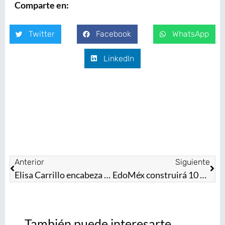
Comparte en:
Twitter
Facebook
WhatsApp
LinkedIn
Anterior
Siguiente
Elisa Carrillo encabeza Clase Masiva de Ballet en el corazón de Toluca ¡Inscríbete y sé parte de esta experiencia histórica!
EdoMéx construirá 10 estancias infantiles en Zona Oriente
También puede interesarte