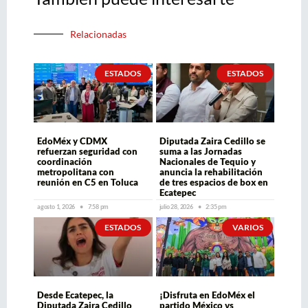
Relacionadas
ESTADOS
ESTADOS
EdoMéx y CDMX
Diputada Zaira Cedillo se
refuerzan seguridad con
suma a las Jornadas
coordinación
Nacionales de Tequio y
metropolitana con
anuncia la rehabilitación
reunión en C5 en Toluca
de tres espacios de box en
Ecatepec
agosto 1, 2026
7:58 pm
julio 28, 2026
2:35 pm
ESTADOS
VARIOS
Desde Ecatepec, la
¡Disfruta en EdoMéx el
Diputada Zaira Cedillo
partido México vs