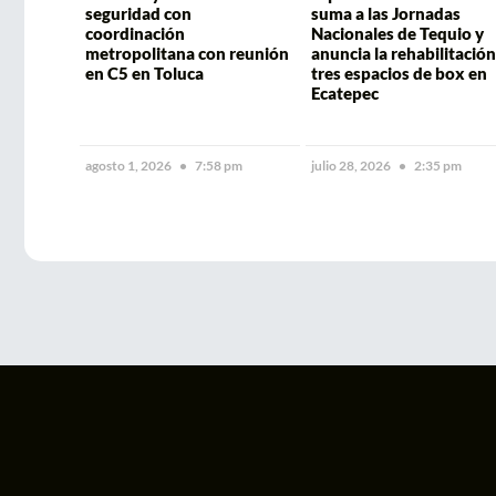
seguridad con
suma a las Jornadas
coordinación
Nacionales de Tequio y
metropolitana con reunión
anuncia la rehabilitación
en C5 en Toluca
tres espacios de box en
Ecatepec
agosto 1, 2026
7:58 pm
julio 28, 2026
2:35 pm