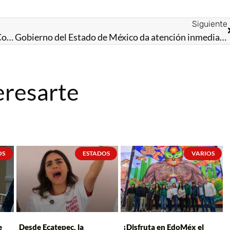
Siguiente
Gobernadora Delfina Gómez supervisa obras del Colector en Chalco; se mantiene en la primera línea de atención a vecinos afectados
Gobierno del Estado de México da atención inmediata a las familias afectadas por lluvias en Tejupilco; anticipan Plan DN-III
eresarte
OS
ESTADOS
VARIOS
e
Desde Ecatepec, la
¡Disfruta en EdoMéx el