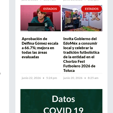
ESTADOS
ESTADOS
Aprobación de
Invita Gobierno del
Delfina Gómez escala
EdoMéx a consumir
a 66.7%; mejora en
local y celebrar la
todas las áreas
tradición futbolística
evaluadas
de la entidad en el
Chorizo Fest
Futbolero 2026 de
Toluca
n
junio 22, 2026
5:24 pm
junio 20, 2026
8:25 am