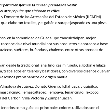
 para transformar la lana en prendas de vestir.
l arte popular que elaboran textiles.
n y Fomento de las Artesanías del Estado de México (IIFAEM)
 que elaboran textiles, y el gabán o sarape jaspeado es una pieza
enco, en la comunidad de Guadalupe Yancuictlalpan, mejor
y reconocida a nivel mundial por sus productos elaborados a base
 aztecas, suéteres, bufandas y chalecos, entre otras prendas de
n desde la tradicional lana, lino, casimir, seda, algodón e hilaza;
ata, trabajados en telares y bastidores, con diversos diseños que va
es e íconos prehispánicos de origen nahua.
Almoloya de Juárez, Donato Guerra, Ixtlahuaca, Jiquipilco,
 Temascalcingo, Temascaltepec, Temoaya, Tenancingo, Texcoco,
lla del Carbón, Villa Victoria y Zumpahuacán.
 tenerlos como guía; los principales colores utilizados son el