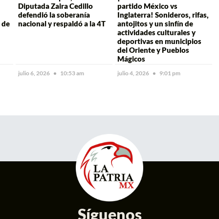
Diputada Zaira Cedillo
partido México vs
defendió la soberanía
Inglaterra! Sonideros, rifas,
 de
nacional y respaldó a la 4T
antojitos y un sinfín de
actividades culturales y
deportivas en municipios
del Oriente y Pueblos
Mágicos
julio 6, 2026
10:53 am
julio 4, 2026
9:01 pm
Síguenos