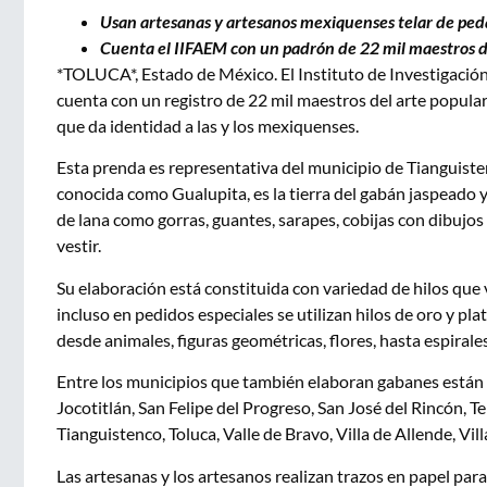
Usan artesanas y artesanos mexiquenses telar de pedal
Cuenta el IIFAEM con un padrón de 22 mil maestros de
*TOLUCA*, Estado de México. El Instituto de Investigació
cuenta con un registro de 22 mil maestros del arte popular
que da identidad a las y los mexiquenses.
Esta prenda es representativa del municipio de Tianguist
conocida como Gualupita, es la tierra del gabán jaspeado 
de lana como gorras, guantes, sarapes, cobijas con dibujos
vestir.
Su elaboración está constituida con variedad de hilos que va
incluso en pedidos especiales se utilizan hilos de oro y pl
desde animales, figuras geométricas, flores, hasta espiral
Entre los municipios que también elaboran gabanes están 
Jocotitlán, San Felipe del Progreso, San José del Rincón,
Tianguistenco, Toluca, Valle de Bravo, Villa de Allende, Vi
Las artesanas y los artesanos realizan trazos en papel para