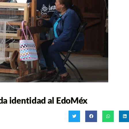
da identidad al EdoMéx