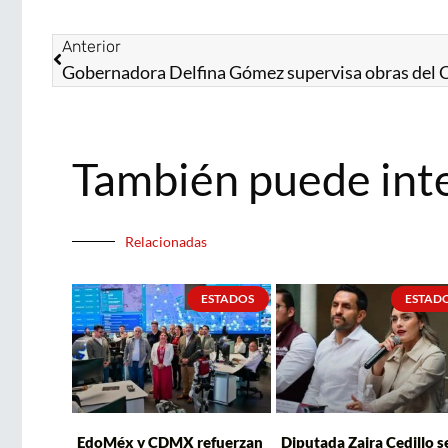
Anterior
También puede int
Relacionadas
ESTADOS
ESTAD
EdoMéx y CDMX refuerzan
Diputada Zaira Cedillo s