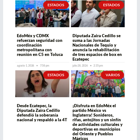
ESTADOS
ESTADOS
EdoMéx y CDMX
Diputada Zaira Cedillo se
refuerzan seguridad con
suma a las Jornadas
coordinación
Nacionales de Tequio y
metropolitana con
anuncia la rehabilitación
reunión en C5 en Toluca
de tres espacios de box en
Ecatepec
agosto 1, 2026
7:58 pm
julio 28, 2026
2:35 pm
ESTADOS
VARIOS
Desde Ecatepec, la
¡Disfruta en EdoMéx el
Diputada Zaira Cedillo
partido México vs
defendió la soberanía
Inglaterra! Sonideros,
nacional y respaldó a la 4T
rifas, antojitos y un sinfín
de actividades culturales y
deportivas en municipios
del Oriente y Pueblos
Mágicos