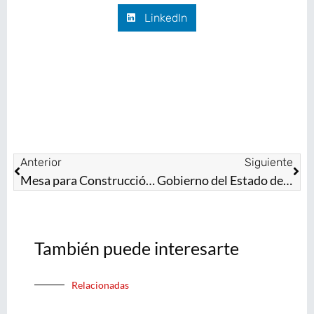
LinkedIn
Anterior
Siguiente
Mesa para Construcción de la Paz realiza acciones en contra de grupos delictivos con presencia en la autopista México-Pachuca
Gobierno del Estado de México y CONEVAL se unen para consolidar un sistema de cuidados en la entidad
También puede interesarte
Relacionadas