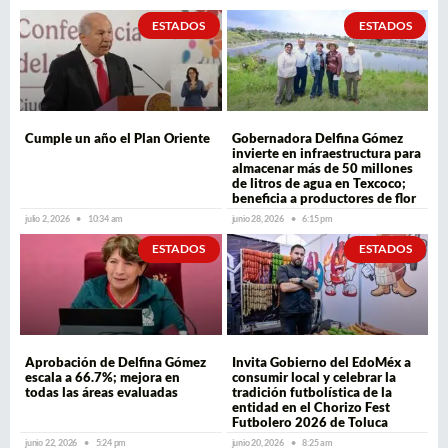
ESTADOS
ESTADOS
Cumple un año el Plan Oriente
Gobernadora Delfina Gómez
invierte en infraestructura para
almacenar más de 50 millones
de litros de agua en Texcoco;
beneficia a productores de flor
julio 2, 2026
10:34 am
junio 28, 2026
6:15 pm
ESTADOS
ESTADOS
Aprobación de Delfina Gómez
Invita Gobierno del EdoMéx a
escala a 66.7%; mejora en
consumir local y celebrar la
todas las áreas evaluadas
tradición futbolística de la
entidad en el Chorizo Fest
Futbolero 2026 de Toluca
junio 22, 2026
5:24 pm
junio 20, 2026
8:25 am