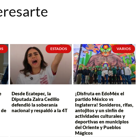
eresarte
OS
ESTADOS
VARIOS
e
Desde Ecatepec, la
¡Disfruta en EdoMéx el
Diputada Zaira Cedillo
partido México vs
defendió la soberanía
Inglaterra! Sonideros, rifas,
 de
nacional y respaldó a la 4T
antojitos y un sinfín de
actividades culturales y
deportivas en municipios
del Oriente y Pueblos
Mágicos