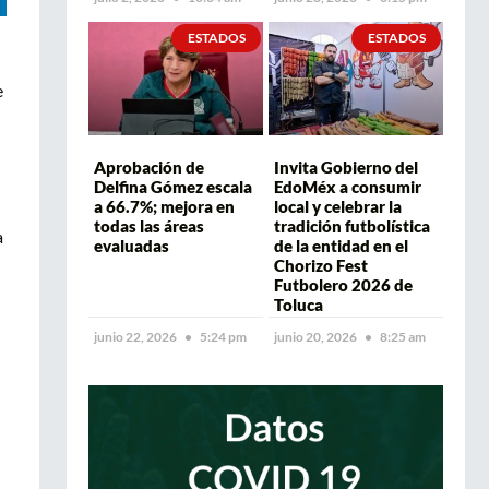
ESTADOS
ESTADOS
e
Aprobación de
Invita Gobierno del
Delfina Gómez escala
EdoMéx a consumir
a 66.7%; mejora en
local y celebrar la
todas las áreas
tradición futbolística
a
evaluadas
de la entidad en el
Chorizo Fest
Futbolero 2026 de
Toluca
junio 22, 2026
5:24 pm
junio 20, 2026
8:25 am