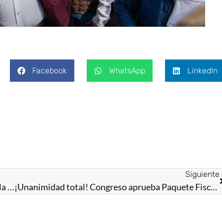
Facebook
WhatsApp
LinkedIn
Siguiente
Convoca Horacio Duarte a marchar en defensa de la Presidenta Claudia Sheinbaum en el Zócalo de la CDMX
¡Unanimidad total! Congreso aprueba Paquete Fiscal 2026 de Delfina Gómez