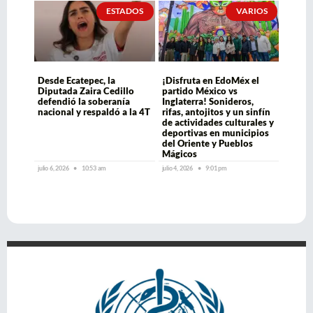
ESTADOS
VARIOS
Desde Ecatepec, la
¡Disfruta en EdoMéx el
Diputada Zaira Cedillo
partido México vs
defendió la soberanía
Inglaterra! Sonideros,
nacional y respaldó a la 4T
rifas, antojitos y un sinfín
de actividades culturales y
deportivas en municipios
del Oriente y Pueblos
Mágicos
julio 6, 2026
10:53 am
julio 4, 2026
9:01 pm