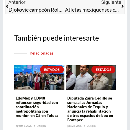
Anterior
Siguiente
Djokovic campeón Roland Garros 2021 y llega a 19 títulos Grand Slam
Atletas mexiquenses conquistan 267 preseas en Juegos Nacionales CONADE 2024
También puede interesarte
Relacionadas
ESTADOS
ESTADOS
EdoMéx y CDMX
Diputada Zaira Cedillo se
refuerzan seguridad con
suma a las Jornadas
coordinación
Nacionales de Tequio y
metropolitana con
anuncia la rehabilitación
reunión en C5 en Toluca
de tres espacios de box en
Ecatepec
agosto 1, 2026
7:58 pm
julio 28, 2026
2:35 pm