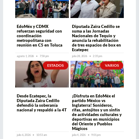
EdoMéx y CDMX
Diputada Zaira Cedillo se
refuerzan seguridad con
suma a las Jornadas
coordinación
Nacionales de Tequio y
metropolitana con
anuncia la rehabilitación
reunión en C5 en Toluca
de tres espacios de box en
Ecatepec
agosto 1, 2026
7:58 pm
julio 28, 2026
2:35 pm
ESTADOS
VARIOS
Desde Ecatepec, la
¡Disfruta en EdoMéx el
Diputada Zaira Cedillo
partido México vs
defendió la soberanía
Inglaterra! Sonideros,
nacional y respaldó a la 4T
rifas, antojitos y un sinfín
de actividades culturales y
deportivas en municipios
del Oriente y Pueblos
Mágicos
julio 6, 2026
10:53 am
julio 4, 2026
9:01 pm