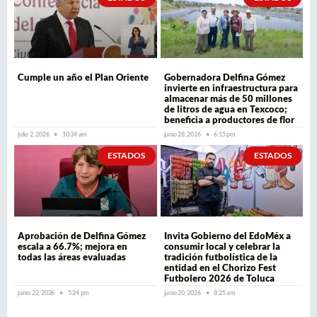
Cumple un año el Plan Oriente
Gobernadora Delfina Gómez
invierte en infraestructura para
almacenar más de 50 millones
de litros de agua en Texcoco;
beneficia a productores de flor
julio 2, 2026
10:34 am
junio 28, 2026
6:15 pm
ESTADOS
ESTADOS
Aprobación de Delfina Gómez
Invita Gobierno del EdoMéx a
escala a 66.7%; mejora en
consumir local y celebrar la
todas las áreas evaluadas
tradición futbolística de la
entidad en el Chorizo Fest
Futbolero 2026 de Toluca
junio 22, 2026
5:24 pm
junio 20, 2026
8:25 am