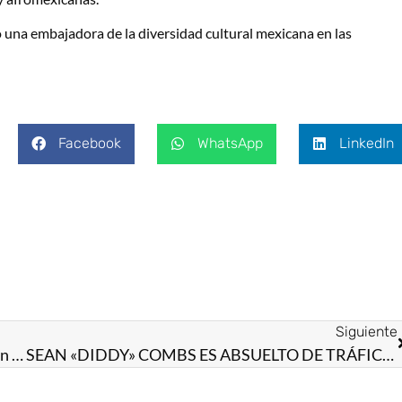
o una embajadora de la diversidad cultural mexicana en las
Facebook
WhatsApp
LinkedIn
Siguiente
EdoMéx se luce en el cierre del mes de los papás con lucha libre, cine y conciertos
SEAN «DIDDY» COMBS ES ABSUELTO DE TRÁFICO SEXUAL, PERO HALLADO CULPABLE POR DELITO VINCULADO A PROSTITUCIÓN