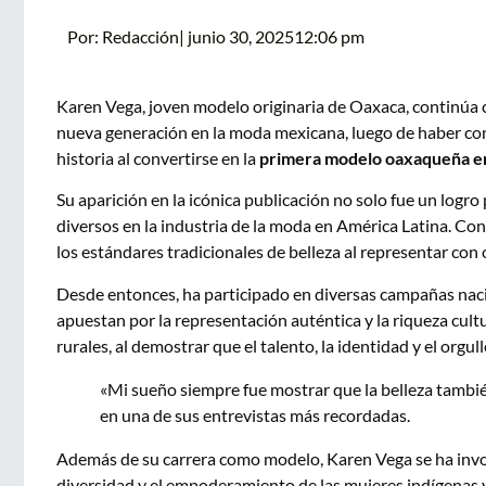
Por:
Redacción
|
junio 30, 2025
12:06 pm
Karen Vega, joven modelo originaria de Oaxaca, continúa 
nueva generación en la moda mexicana, luego de haber con
historia al convertirse en la
primera modelo oaxaqueña en
Su aparición en la icónica publicación no solo fue un logro
diversos en la industria de la moda en América Latina. C
los estándares tradicionales de belleza al representar con o
Desde entonces, ha participado en diversas campañas nac
apuestan por la representación auténtica y la riqueza cul
rurales, al demostrar que el talento, la identidad y el orgu
«Mi sueño siempre fue mostrar que la belleza tambié
en una de sus entrevistas más recordadas.
Además de su carrera como modelo, Karen Vega se ha involu
diversidad y el empoderamiento de las mujeres indígenas 