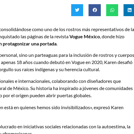
consolidándose como uno de los rostros más representativos de l
quistado las páginas de la revista
Vogue México
, donde hizo
 protagonizar una portada
.
 personal, sino un parteaguas para la inclusión de rostros y cuerpo
on apenas 18 años cuando debutó en Vogue en 2020, Karen desafió
rgullo sus raíces indígenas y su herencia cultural.
ionales e internacionales, colaborando con diseñadores que
tural de México. Su historia ha inspirado a jóvenes de comunidades
llo por el origen pueden abrir puertas globales.
n está en quienes hemos sido invisibilizados», expresó Karen
crado en iniciativas sociales relacionadas con la autoestima, la
y afromexicanas.