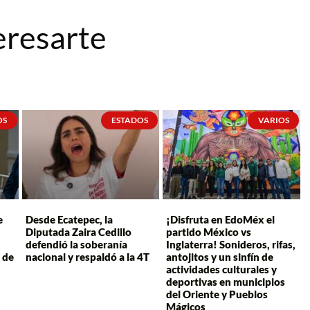
eresarte
OS
ESTADOS
VARIOS
e
Desde Ecatepec, la
¡Disfruta en EdoMéx el
Diputada Zaira Cedillo
partido México vs
defendió la soberanía
Inglaterra! Sonideros, rifas,
 de
nacional y respaldó a la 4T
antojitos y un sinfín de
actividades culturales y
deportivas en municipios
del Oriente y Pueblos
Mágicos