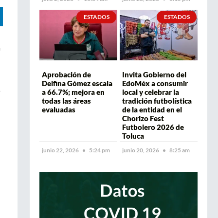
ESTADOS
ESTADOS
a
Aprobación de
Invita Gobierno del
Delfina Gómez escala
EdoMéx a consumir
s
a 66.7%; mejora en
local y celebrar la
todas las áreas
tradición futbolística
evaluadas
de la entidad en el
Chorizo Fest
Futbolero 2026 de
Toluca
junio 22, 2026
5:24 pm
junio 20, 2026
8:25 am