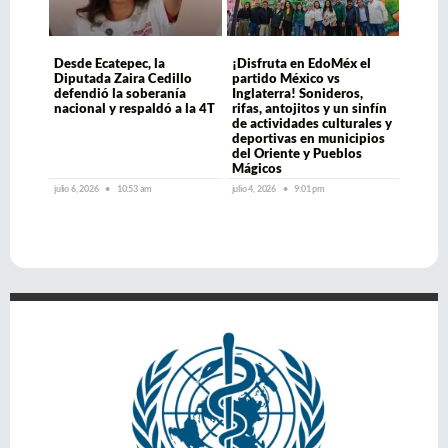
Desde Ecatepec, la
¡Disfruta en EdoMéx el
Diputada Zaira Cedillo
partido México vs
defendió la soberanía
Inglaterra! Sonideros,
nacional y respaldó a la 4T
rifas, antojitos y un sinfín
de actividades culturales y
deportivas en municipios
del Oriente y Pueblos
Mágicos
julio 6, 2026
10:53 am
julio 4, 2026
9:01 pm