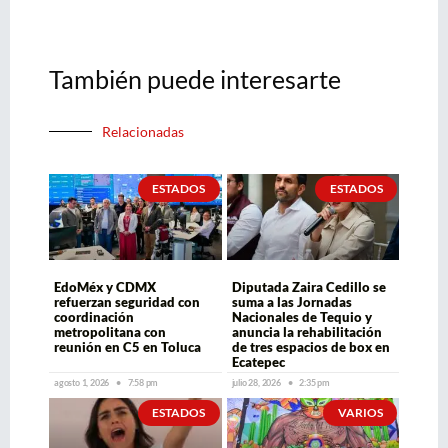
También puede interesarte
Relacionadas
ESTADOS
ESTADOS
EdoMéx y CDMX
Diputada Zaira Cedillo se
refuerzan seguridad con
suma a las Jornadas
coordinación
Nacionales de Tequio y
metropolitana con
anuncia la rehabilitación
reunión en C5 en Toluca
de tres espacios de box en
Ecatepec
agosto 1, 2026
7:58 pm
julio 28, 2026
2:35 pm
ESTADOS
VARIOS