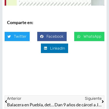
Comparte en:
Twitter
Facebook
WhatsApp
LinkedIn
Anterior
Siguiente
Balacera en Puebla, detienen a presuntos integrantes del Cártel de Sinaloa
Dan 9 años de cárcel a Javier Duarte, pero revocan el decomiso de más de 40 propiedades