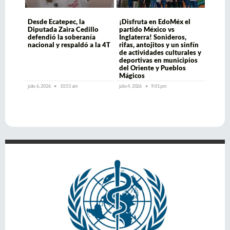
Desde Ecatepec, la
¡Disfruta en EdoMéx el
Diputada Zaira Cedillo
partido México vs
defendió la soberanía
Inglaterra! Sonideros,
nacional y respaldó a la 4T
rifas, antojitos y un sinfín
de actividades culturales y
deportivas en municipios
del Oriente y Pueblos
Mágicos
julio 6, 2026
10:53 am
julio 4, 2026
9:01 pm