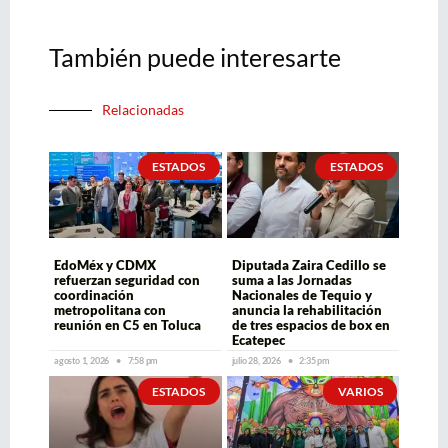
También puede interesarte
Relacionadas
ESTADOS
ESTADOS
EdoMéx y CDMX
Diputada Zaira Cedillo se
refuerzan seguridad con
suma a las Jornadas
coordinación
Nacionales de Tequio y
metropolitana con
anuncia la rehabilitación
reunión en C5 en Toluca
de tres espacios de box en
Ecatepec
agosto 1, 2026
7:58 pm
julio 28, 2026
2:35 pm
ESTADOS
VARIOS