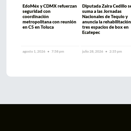
EdoMéx y CDMX refuerzan
Diputada Zaira Cedillo s
seguridad con
suma a las Jornadas
coordinación
Nacionales de Tequio y
metropolitana con reunión
anuncia la rehabilitación
en C5 en Toluca
tres espacios de box en
Ecatepec
agosto 1, 2026
7:58 pm
julio 28, 2026
2:35 pm