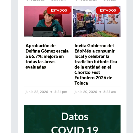
ESTADOS
ESTADOS
Aprobación de
Invita Gobierno del
Delfina Gómez escala
EdoMéx a consumir
a 66.7%; mejora en
local y celebrar la
todas las áreas
tradición futbolística
evaluadas
de la entidad en el
Chorizo Fest
Futbolero 2026 de
Toluca
junio 22, 2026
5:24 pm
junio 20, 2026
8:25 am