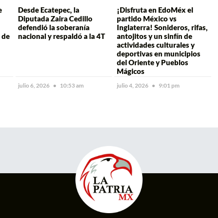
e
Desde Ecatepec, la
¡Disfruta en EdoMéx el
Diputada Zaira Cedillo
partido México vs
defendió la soberanía
Inglaterra! Sonideros, rifas,
 de
nacional y respaldó a la 4T
antojitos y un sinfín de
actividades culturales y
deportivas en municipios
del Oriente y Pueblos
Mágicos
julio 6, 2026
10:53 am
julio 4, 2026
9:01 pm