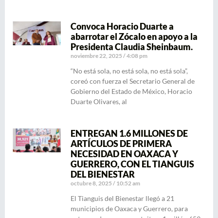
Convoca Horacio Duarte a
abarrotar el Zócalo en apoyo a la
Presidenta Claudia Sheinbaum.
noviembre 22, 2025
4:08 pm
“No está sola, no está sola, no está sola”,
coreó con fuerza el Secretario General de
Gobierno del Estado de México, Horacio
Duarte Olivares, al
ENTREGAN 1.6 MILLONES DE
ARTÍCULOS DE PRIMERA
NECESIDAD EN OAXACA Y
GUERRERO, CON EL TIANGUIS
DEL BIENESTAR
octubre 8, 2025
10:52 am
El Tianguis del Bienestar llegó a 21
municipios de Oaxaca y Guerrero, para