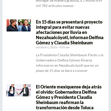
entregar de manera gratuita, a 1 millón 659
mil 782 artículos nuevos
En 15 días se presentará proyecto
integral para evitar nuevas
afectaciones por lluvia en
Nezahualcóyotl, informan Delfina
Gómez y Claudia Sheinbaum
octubre 1, 2025
9:05 am
La Presidenta Claudia Sheinbaum Pardo y la
Gobernadora Delfina Gómez Álvarez
informaron en Nezahualcóyotl que en un
plazo de 15 días se dará a conocer
El Oriente mexiquense deja atrás
el olvido: Gobernadora Delfina
Gómez y Presidenta Claudia
Sheinbaum reafirman la
transformación desde Toluca