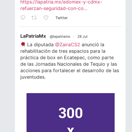
https://lapatria.mx/edomex-y-cdmx-
refuerzan-seguridad-con-co...
Twitter
LaPatriaMx
@lapatriamx
·
28 Jul
La diputada
@ZairaCS2
anunció la
rehabilitación de tres espacios para la
práctica de box en Ecatepec, como parte
de las Jornadas Nacionales de Tequio y las
acciones para fortalecer el desarrollo de las
juventudes.
Lee la nota completa.
#Ecatepec
#Edomex
#Juventud
#Box
1
1
Twitter
LaPatriaMx
@lapatriamx
·
24 Jul