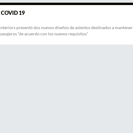
l COVID 19
ointeriors presentó dos nuevos diseños de asientos destinados a mantener
 pasajeros “de acuerdo con los nuevos requisitos”