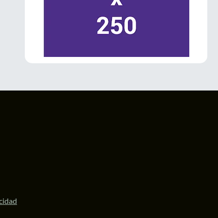
La Gobernadora
@delfinagomeza
inauguró el Festival Internacional de las
#Luciérnagas
2026 en
#Amecameca
.
El evento impulsa el turismo sustentable,
fortalece la economía local y posiciona al
Valle de los Volcanes como un destino
ecoturístico de talla internacional.
#Edomex
1
3
Twitter
LaPatriaMx
@lapatriamx
·
6 Jul
Desde Ecatepec, la diputada
@ZairaCS2
llamó a defender la soberanía nacional y
respaldó a la Presidenta
@Claudiashein
y a
la Gobernadora
@delfinagomeza
.
https://lapatria.mx/desde-ecatepec-la-
acidad
diputada-zaira-cedillo...