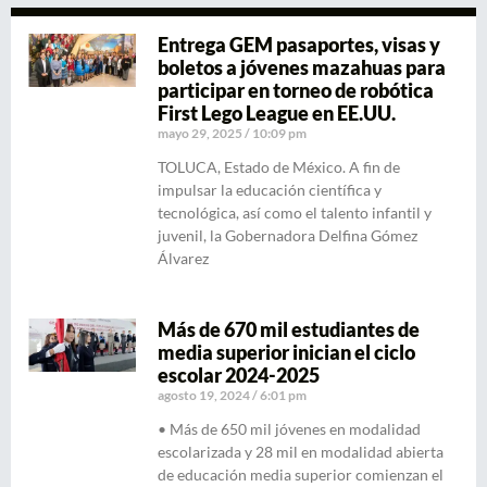
Entrega GEM pasaportes, visas y
boletos a jóvenes mazahuas para
participar en torneo de robótica
First Lego League en EE.UU.
mayo 29, 2025
10:09 pm
TOLUCA, Estado de México. A fin de
impulsar la educación científica y
tecnológica, así como el talento infantil y
juvenil, la Gobernadora Delfina Gómez
Álvarez
Más de 670 mil estudiantes de
media superior inician el ciclo
escolar 2024-2025
agosto 19, 2024
6:01 pm
• Más de 650 mil jóvenes en modalidad
escolarizada y 28 mil en modalidad abierta
de educación media superior comienzan el